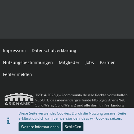
Impressum
Datenschutzerklärung
Nutzungsbestimmungen
Mitglieder
Jobs
Partner
Fehler melden
©2014-2026 gw2community.de Alle Rechte vorbehalten.
NCSOFT, das ineinandergreifende NC-Logo, ArenaNet,
Guild Wars, Guild Wars 2 und alle damit in Verbindung
stehenden Logos und Designs sind Warenzeichen oder eingetragene
Diese Seite verwendet Cookies. Durch die Nutzung unserer Seite
Warenzeichen der NCSOFT Corporation. Alle anderen Warenzeichen oder
erklärst du dich damit einverstanden, dass wir Cookies setzen.
eingetragenen Warenzeichen sind das Eigentum ihrer jeweiligen Besitzer.
Community-Software:
WoltLab Suite™
Weitere Informationen
Schließen