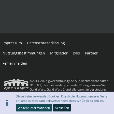
Impressum
Datenschutzerklärung
Nutzungsbestimmungen
Mitglieder
Jobs
Partner
Fehler melden
©2014-2026 gw2community.de Alle Rechte vorbehalten.
NCSOFT, das ineinandergreifende NC-Logo, ArenaNet,
Guild Wars, Guild Wars 2 und alle damit in Verbindung
stehenden Logos und Designs sind Warenzeichen oder eingetragene
Diese Seite verwendet Cookies. Durch die Nutzung unserer Seite
Warenzeichen der NCSOFT Corporation. Alle anderen Warenzeichen oder
erklärst du dich damit einverstanden, dass wir Cookies setzen.
eingetragenen Warenzeichen sind das Eigentum ihrer jeweiligen Besitzer.
Community-Software:
WoltLab Suite™
Weitere Informationen
Schließen