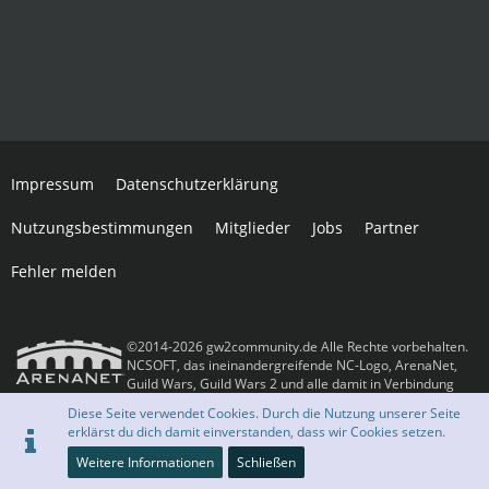
Impressum
Datenschutzerklärung
Nutzungsbestimmungen
Mitglieder
Jobs
Partner
Fehler melden
©2014-2026 gw2community.de Alle Rechte vorbehalten.
NCSOFT, das ineinandergreifende NC-Logo, ArenaNet,
Guild Wars, Guild Wars 2 und alle damit in Verbindung
stehenden Logos und Designs sind Warenzeichen oder eingetragene
Diese Seite verwendet Cookies. Durch die Nutzung unserer Seite
Warenzeichen der NCSOFT Corporation. Alle anderen Warenzeichen oder
erklärst du dich damit einverstanden, dass wir Cookies setzen.
eingetragenen Warenzeichen sind das Eigentum ihrer jeweiligen Besitzer.
Community-Software:
WoltLab Suite™
Weitere Informationen
Schließen