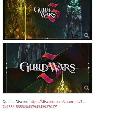
Quelle: Discord
https://discord.com/channels/1…
74155/1535320437943439370