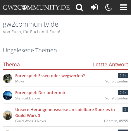
gw2community.de
Von Euch, für Euch, mit Euch!
Ungelesene Themen
Thema
Letzte Antwort
Forenspiel: Essen oder wegwerfen?
2,6k
Moka
Vor 5 Stunden
Forenspiel: Der unter mir
2,6k
Sten cal Dabran
Vor 9 Stunden
Unsere Herangehensweise an spielbare Spezies in
5
Guild Wars 3
Guild Wars 3 News
Gestern, 05:55