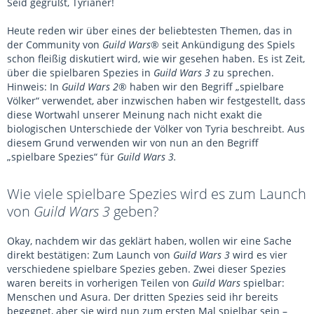
Seid gegrüßt, Tyrianer!
Heute reden wir über eines der beliebtesten Themen, das in
der Community von
Guild Wars
® seit Ankündigung des Spiels
schon fleißig diskutiert wird, wie wir gesehen haben. Es ist Zeit,
über die spielbaren Spezies in
Guild Wars 3
zu sprechen.
Hinweis: In
Guild Wars 2
® haben wir den Begriff „spielbare
Völker“ verwendet, aber inzwischen haben wir festgestellt, dass
diese Wortwahl unserer Meinung nach nicht exakt die
biologischen Unterschiede der Völker von Tyria beschreibt. Aus
diesem Grund verwenden wir von nun an den Begriff
„spielbare Spezies“ für
Guild Wars 3.
Wie viele spielbare Spezies wird es zum Launch
von
Guild Wars 3
geben?
Okay, nachdem wir das geklärt haben, wollen wir eine Sache
direkt bestätigen: Zum Launch von
Guild Wars 3
wird es vier
verschiedene spielbare Spezies geben. Zwei dieser Spezies
waren bereits in vorherigen Teilen von
Guild Wars
spielbar:
Menschen und Asura. Der dritten Spezies seid ihr bereits
begegnet, aber sie wird nun zum ersten Mal spielbar sein –