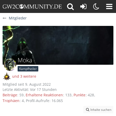
Mitglieder
Moka
Kampfheiler
und 3 weitere
Mitglied seit 9. August 2022
Letzte Aktivität:
Vor 17 Stunden
Beiträge
59
Erhaltene Reaktionen
133
Punkte
428
Trophäen
4
Profil-Aufrufe
16.065
Inhalte suchen