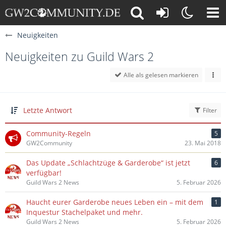
Neuigkeiten
Neuigkeiten zu Guild Wars 2
Alle als gelesen markieren
Letzte Antwort
Filter
Community-Regeln
5
GW2Community
23. Mai 2018
Das Update „Schlachtzüge & Garderobe“ ist jetzt
6
verfügbar!
Guild Wars 2 News
5. Februar 2026
Haucht eurer Garderobe neues Leben ein – mit dem
1
Inquestur Stachelpaket und mehr.
Guild Wars 2 News
5. Februar 2026