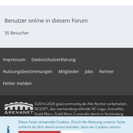
Benutzer online in diesem Forum
35 Besucher
Impressum
Datenschutzerklärung
Nutzungsbestimmungen
Mitglieder
Jobs
Partner
Fehler melden
©2014-2026 gw2community.de Alle Rechte vorbehalten.
NCSOFT, das ineinandergreifende NC-Logo, ArenaNet,
Guild Wars, Guild Wars 2 und alle damit in Verbindung
stehenden Logos und Designs sind Warenzeichen oder eingetragene
Diese Seite verwendet Cookies. Durch die Nutzung unserer Seite
Warenzeichen der NCSOFT Corporation. Alle anderen Warenzeichen oder
erklärst du dich damit einverstanden, dass wir Cookies setzen.
eingetragenen Warenzeichen sind das Eigentum ihrer jeweiligen Besitzer.