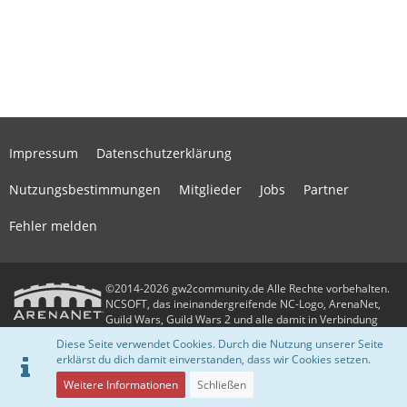
Impressum
Datenschutzerklärung
Nutzungsbestimmungen
Mitglieder
Jobs
Partner
Fehler melden
©2014-2026 gw2community.de Alle Rechte vorbehalten.
NCSOFT, das ineinandergreifende NC-Logo, ArenaNet,
Guild Wars, Guild Wars 2 und alle damit in Verbindung
stehenden Logos und Designs sind Warenzeichen oder eingetragene
Diese Seite verwendet Cookies. Durch die Nutzung unserer Seite
Warenzeichen der NCSOFT Corporation. Alle anderen Warenzeichen oder
erklärst du dich damit einverstanden, dass wir Cookies setzen.
eingetragenen Warenzeichen sind das Eigentum ihrer jeweiligen Besitzer.
Community-Software:
WoltLab Suite™
Weitere Informationen
Schließen