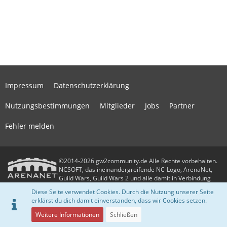
Impressum
Datenschutzerklärung
Nutzungsbestimmungen
Mitglieder
Jobs
Partner
Fehler melden
©2014-2026 gw2community.de Alle Rechte vorbehalten.
NCSOFT, das ineinandergreifende NC-Logo, ArenaNet,
Guild Wars, Guild Wars 2 und alle damit in Verbindung
stehenden Logos und Designs sind Warenzeichen oder eingetragene
Diese Seite verwendet Cookies. Durch die Nutzung unserer Seite
Warenzeichen der NCSOFT Corporation. Alle anderen Warenzeichen oder
erklärst du dich damit einverstanden, dass wir Cookies setzen.
eingetragenen Warenzeichen sind das Eigentum ihrer jeweiligen Besitzer.
Community-Software:
WoltLab Suite™
Weitere Informationen
Schließen