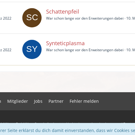
Schattenpfeil
rz 2022
War schon lange vor den Erweiterungen dabei
10. 
Synteticplasma
rz 2022
War schon lange vor den Erweiterungen dabei
10. 
n
Mitglieder
Jobs
Partner
Fehler melden
ld Wars, Guild Wars 2 und alle damit in Verbindung stehenden Logos und Desig
 anderen Warenzeichen oder eingetragenen Warenzeichen sind das Eigentum ihr
er Seite erklärst du dich damit einverstanden, dass wir Cookies se