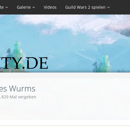
te
Galerie
Videos
Guild Wars 2 spielen
des Wurms
2.829 Mal vergeben