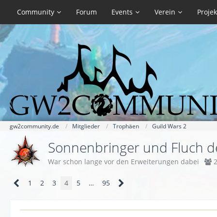
Community
Forum
Events
Verein
Projek
gw2community.de
Mitglieder
Trophäen
Guild Wars 2
Sonnenbringer und Fluch 
War schon lange vor den Erweiterungen dabei
1
2
3
4
5
…
95