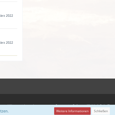
März 2022
März 2022
ns sind Warenzeichen oder
Community-Software:
WoltLab Suite™
er jeweiligen Besitzer.
tzen.
Weitere Informationen
Schließen