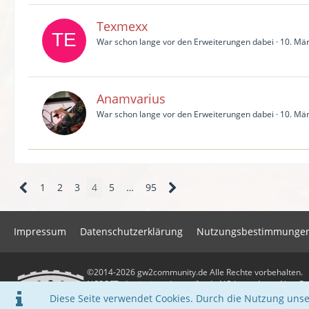
Texmexx
War schon lange vor den Erweiterungen dabei
10. Mä
Anamvarius
War schon lange vor den Erweiterungen dabei
10. Mä
1
2
3
4
5
…
95
Impressum
Datenschutzerklärung
Nutzungsbestimmunge
©2014-2026 gw2community.de Alle Rechte vorbehalten.
NCSOFT, das ineinandergreifende NC-Logo, ArenaNet, Gui
eingetragene Warenzeichen der NCSOFT Corporation. Alle
Diese Seite verwendet Cookies. Durch die Nutzung unser