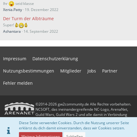
Ihr
seid klasse
Xenia.Patty
19. Dezember 2022
Der Turm der Albträume
Super!
Ashantara
14. September 2022
Impressum
Datenschutzerklärung
Nutzungsbestimmungen
Mitglieder
Jobs
Partner
Fehler melden
©2014-2026 gw2community.de Alle Rechte vorbehalten.
NCSOFT, das ineinandergreifende NC-Logo, ArenaNet,
Guild Wars, Guild Wars 2 und alle damit in Verbindung
stehenden Logos und Designs sind Warenzeichen oder eingetragene
Diese Seite verwendet Cookies. Durch die Nutzung unserer Seite
Warenzeichen der NCSOFT Corporation. Alle anderen Warenzeichen oder
erklärst du dich damit einverstanden, dass wir Cookies setzen.
eingetragenen Warenzeichen sind das Eigentum ihrer jeweiligen Besitzer.
Community-Software:
WoltLab Suite™
Weitere Informationen
Schließen