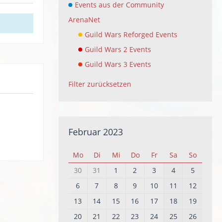
Events aus der Community
ArenaNet
Guild Wars Reforged Events
Guild Wars 2 Events
Guild Wars 3 Events
Filter zurücksetzen
Februar 2023
Mo
Di
Mi
Do
Fr
Sa
So
30
31
1
2
3
4
5
6
7
8
9
10
11
12
13
14
15
16
17
18
19
20
21
22
23
24
25
26