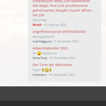
Silberwüsten Meta zum Maximieren
des Magic Find und anschliessend
gemeinsames Neujahr-Kuvert öffnen -
mit ZdF
Viel Erfolg!
Wraith
13. Februar 2025
Angriffsmissionen (PoF/EoD/SotO)
Beitrag gelöscht
mulchdiggums
5. Dezember 2023
Adventskalender 2022
Ihr
seid klasse
Xenia.Patty
19. Dezember 2022
Der Turm der Albträume
Super!
Ashantara
14. September 2022