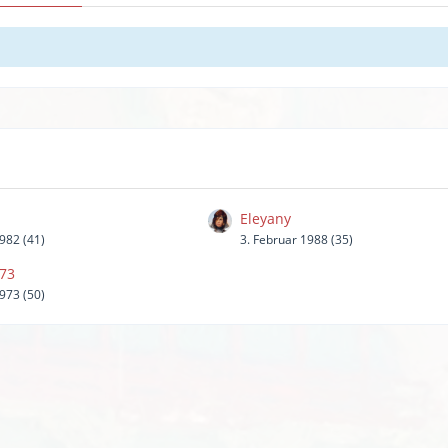
Eleyany
1982 (41)
3. Februar 1988 (35)
n73
1973 (50)