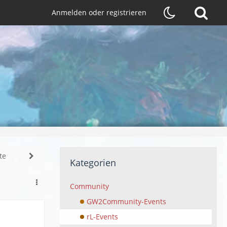
Anmelden oder registrieren
te
Kategorien
Community
GW2Community-Events
rL-Events