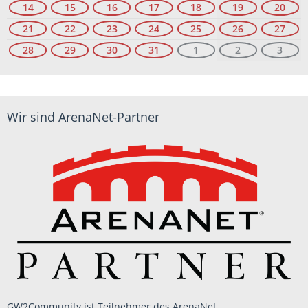
14
15
16
17
18
19
20
21
22
23
24
25
26
27
28
29
30
31
1
2
3
Wir sind ArenaNet-Partner
GW2Community ist Teilnehmer des ArenaNet