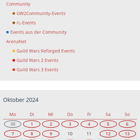
Community
GW2Community-Events
rL-Events
Events aus der Community
ArenaNet
Guild Wars Reforged Events
Guild Wars 2 Events
Guild Wars 3 Events
Oktober 2024
Mo
Di
Mi
Do
Fr
Sa
So
30
1
2
3
4
5
6
7
8
9
10
11
12
13