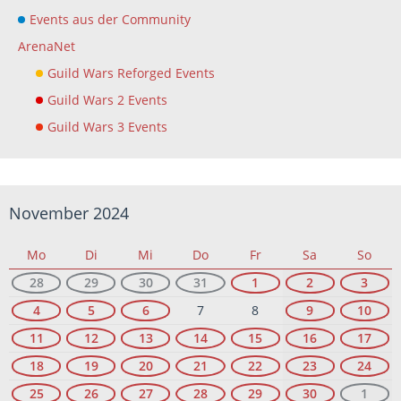
Events aus der Community
ArenaNet
Guild Wars Reforged Events
Guild Wars 2 Events
Guild Wars 3 Events
November 2024
Mo
Di
Mi
Do
Fr
Sa
So
28
29
30
31
1
2
3
4
5
6
7
8
9
10
11
12
13
14
15
16
17
18
19
20
21
22
23
24
25
26
27
28
29
30
1