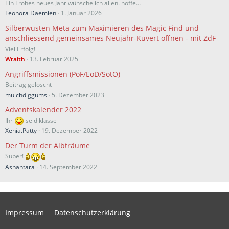
Ein Frohes neues Jahr wünsche ich allen. hoffe…
Leonora Daemien
1. Januar 2026
Silberwüsten Meta zum Maximieren des Magic Find und
anschliessend gemeinsames Neujahr-Kuvert öffnen - mit ZdF
Viel Erfolg!
Wraith
13. Februar 2025
Angriffsmissionen (PoF/EoD/SotO)
Beitrag gelöscht
mulchdiggums
5. Dezember 2023
Adventskalender 2022
Ihr
seid klasse
Xenia.Patty
19. Dezember 2022
Der Turm der Albträume
Super!
Ashantara
14. September 2022
Impressum
Datenschutzerklärung