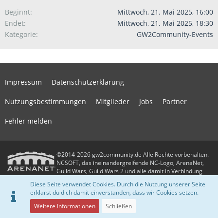
Beginnt
Mittwoch, 21. Mai 2025, 16:00
Endet
Mittwoch, 21. Mai 2025, 18:30
Kategorie
GW2Community-Events
Impressum
Datenschutzerklärung
Nutzungsbestimmungen
Mitglieder
Jobs
Partner
Fehler melden
©2014-2026 gw2community.de Alle Rechte vorbehalten.
NCSOFT, das ineinandergreifende NC-Logo, ArenaNet,
Guild Wars, Guild Wars 2 und alle damit in Verbindung
stehenden Logos und Designs sind Warenzeichen oder eingetragene
Diese Seite verwendet Cookies. Durch die Nutzung unserer Seite
Warenzeichen der NCSOFT Corporation. Alle anderen Warenzeichen oder
erklärst du dich damit einverstanden, dass wir Cookies setzen.
eingetragenen Warenzeichen sind das Eigentum ihrer jeweiligen Besitzer.
Community-Software:
WoltLab Suite™
Weitere Informationen
Schließen