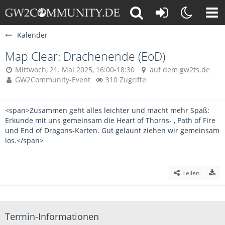
Kalender
Map Clear: Drachenende (EoD)
Mittwoch, 21. Mai 2025, 16:00-18:30
auf dem gw2ts.de
GW2Community-Event
310 Zugriffe
<span>Zusammen geht alles leichter und macht mehr Spaß:
Erkunde mit uns gemeinsam die Heart of Thorns- , Path of Fire
und End of Dragons-Karten. Gut gelaunt ziehen wir gemeinsam
los.</span>
Teilen
Termin-Informationen