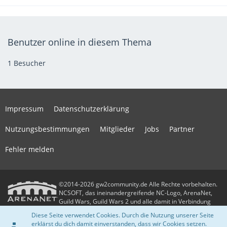
Benutzer online in diesem Thema
1 Besucher
Impressum
Datenschutzerklärung
Nutzungsbestimmungen
Mitglieder
Jobs
Partner
Fehler melden
©2014-2026 gw2community.de Alle Rechte vorbehalten.
NCSOFT, das ineinandergreifende NC-Logo, ArenaNet,
Guild Wars, Guild Wars 2 und alle damit in Verbindung
stehenden Logos und Designs sind Warenzeichen oder eingetragene
Diese Seite verwendet Cookies. Durch die Nutzung unserer Seite
Warenzeichen der NCSOFT Corporation. Alle anderen Warenzeichen oder
erklärst du dich damit einverstanden, dass wir Cookies setzen.