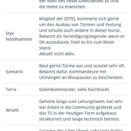
der Wahl des Reset-Grenzlandes zu 95%
die Home zu erwischen.
Mitglied der [DTK], kümmerte sich gerne
um den Ausbau von Türmen und Festung
und schulte auch andere in dieser Kunst.
Styx
Bekannt als Verteidigungslegende: wenn er
Nordhammer
SN auszubaute, hielt es bis zum Reset
stand.
Aktuell nicht aktiv.
Baut gerne Türme aus und scoutet sehr oft.
Szenario
Bekannt dafür, Kommandeure mit
Unmengen an Blaupausen zu beschenken.
Terra
Golemkommander, viele Nachtraids
Gehörte lange zum Leitungsteam, hat sehr
viel Arbeit in die Community gesteckt und
Wraith
das TS in der heutigen Form aufgebaut,
strukturiert und lange technisch betreut.
Gründer der Gilde [Zorn], sehr viele Public-