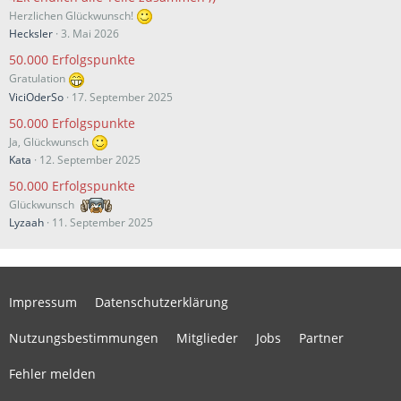
Herzlichen Glückwunsch!
Hecksler
3. Mai 2026
50.000 Erfolgspunkte
Gratulation
ViciOderSo
17. September 2025
50.000 Erfolgspunkte
Ja, Glückwunsch
Kata
12. September 2025
50.000 Erfolgspunkte
Glückwunsch
Lyzaah
11. September 2025
Impressum
Datenschutzerklärung
Nutzungsbestimmungen
Mitglieder
Jobs
Partner
Fehler melden