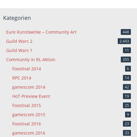
Kategorien
Eure Kunstwerke – Community Art
448
Guild Wars 2
2.443
Guild Wars 1
11
Community in RL-Aktion
355
Foostival 2014
6
RPC 2014
14
gamescom 2014
42
HoT-Preview Event
19
Foostival 2015
25
gamescom 2015
9
Foostival 2016
23
gamescom 2016
33