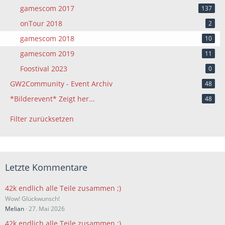
gamescom 2017
137
onTour 2018
2
gamescom 2018
10
gamescom 2019
11
Foostival 2023
0
GW2Community - Event Archiv
48
*Bilderevent* Zeigt her...
48
Filter zurücksetzen
Letzte Kommentare
42k endlich alle Teile zusammen ;)
Wow! Glückwunsch!
Melian
27. Mai 2026
42k endlich alle Teile zusammen ;)