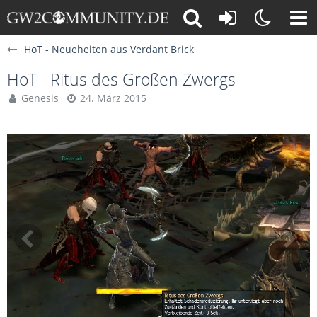
HoT - Neueheiten aus Verdant Brick
HoT - Ritus des Großen Zwergs
Genesis
24. März 2015