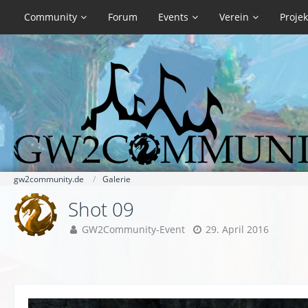
Community
Forum
Events
Verein
Projek
gw2community.de
Galerie
Shot 09
GW2Community-Event
29. April 2016