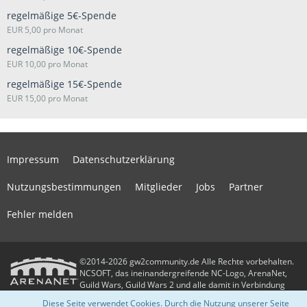
regelmäßige 5€-Spende
EUR 5,00 pro Monat
regelmäßige 10€-Spende
EUR 10,00 pro Monat
regelmäßige 15€-Spende
EUR 15,00 pro Monat
Impressum
Datenschutzerklärung
Nutzungsbestimmungen
Mitglieder
Jobs
Partner
Fehler melden
©2014-2026 gw2community.de Alle Rechte vorbehalten.
NCSOFT, das ineinandergreifende NC-Logo, ArenaNet,
Guild Wars, Guild Wars 2 und alle damit in Verbindung
stehenden Logos und Designs sind Warenzeichen oder eingetragene
Diese Seite verwendet Cookies. Durch die Nutzung unserer Seite