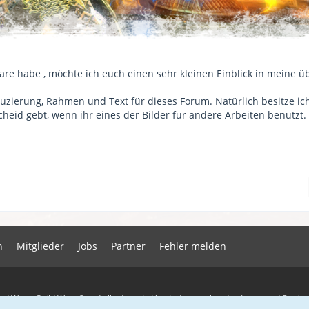
tare habe , möchte ich euch einen sehr kleinen Einblick in meine ü
zierung, Rahmen und Text für dieses Forum. Natürlich besitze ich
cheid gebt, wenn ihr eines der Bilder für andere Arbeiten benutzt.
n
Mitglieder
Jobs
Partner
Fehler melden
ld Wars, Guild Wars 2 und alle damit in Verbindung stehenden Logos und Desig