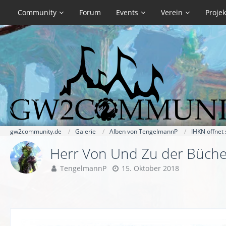
Community
Forum
Events
Verein
Projek
gw2community.de
Galerie
Alben von TengelmannP
IHKN öffnet
Herr Von Und Zu der Büch
TengelmannP
15. Oktober 2018