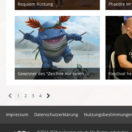
Requiem Rüstung
24. September 2018
25. A
Gewinner des "Zeichne mir einen Quaggan 2015"-Wettbewerbs
Foostival he
24. März 2015
22. 
1
2
3
4
Impressum
Datenschutzerklärung
Nutzungsbestimmunge
©2014-2026 gw2community.de Alle Rechte vorbehalten.