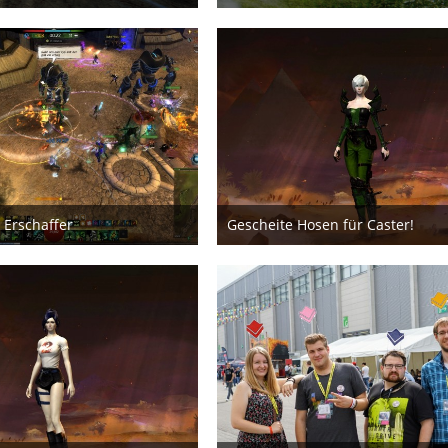
uli 2019
28. Mai 2019
 Erschaffer
Gescheite Hosen für Caster!
bruar 2019
25. September 2018