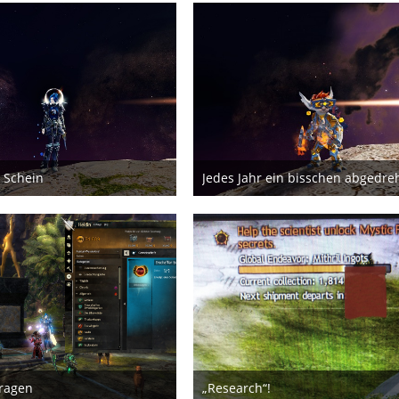
 Schein
ktober 2021
14. April 2020
tragen
„Research“!