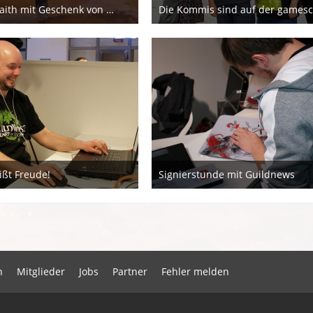
Phaedre Wraith mit Geschenk von ArenaNet zur gamescom 2018
Die Kommis sind auf der games
ugust 2018
21. August 2018
ißt Freude!
Signierstunde mit Guildnews
März 2015
22. März 2015
n
Mitglieder
Jobs
Partner
Fehler melden