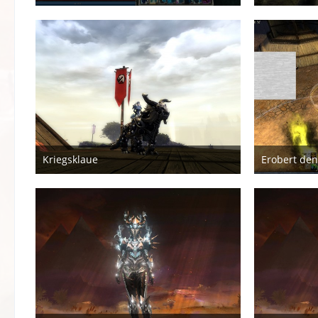
10. April 2020
27. J
Kriegsklaue
Erobert den
5. März 2019
1. Fe