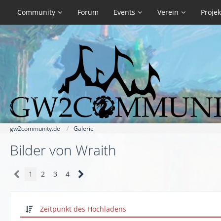
Community
Forum
Events
Verein
Projek
gw2community.de
Galerie
Bilder von Wraith
1
2
3
4
Zeitpunkt des Hochladens