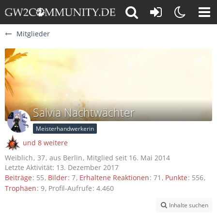
Mitglieder
Salvia Nachtwächter
Meisterhandwerkerin
und 8 weitere
Weiblich
37
aus Berlin
Mitglied seit 16. Mai 2014
Letzte Aktivität:
13. Dezember 2017
Beiträge
55
Bilder
7
Erhaltene Reaktionen
71
Punkte
556
Trophäen
9
Profil-Aufrufe
4.460
Inhalte suchen