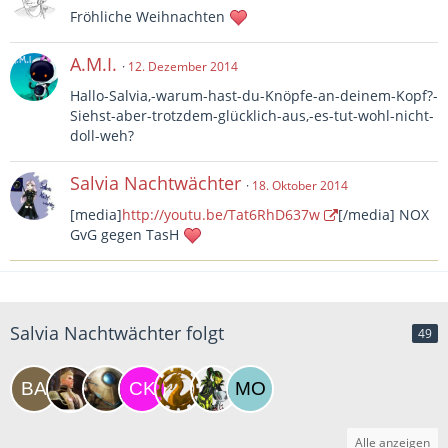
Fröhliche Weihnachten
A.M.I.
12. Dezember 2014
Hallo-Salvia,-warum-hast-du-Knöpfe-an-deinem-Kopf?-
Siehst-aber-trotzdem-glücklich-aus,-es-tut-wohl-nicht-
doll-weh?
Salvia Nachtwächter
18. Oktober 2014
[media]
http://youtu.be/Tat6RhD637w
[/media] NOX
GvG gegen TasH
Salvia Nachtwächter folgt
49
Alle anzeigen