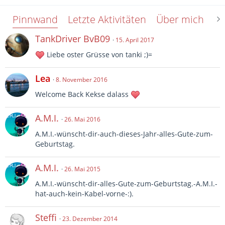
Pinnwand
Letzte Aktivitäten
Über mich
Al
TankDriver BvB09
15. April 2017
Liebe oster Grüsse von tanki ;)=
Lea
8. November 2016
Welcome Back Kekse dalass
A.M.I.
26. Mai 2016
A.M.I.-wünscht-dir-auch-dieses-Jahr-alles-Gute-zum-
Geburtstag.
A.M.I.
26. Mai 2015
A.M.I.-wünscht-dir-alles-Gute-zum-Geburtstag.-A.M.I.-
hat-auch-kein-Kabel-vorne-:).
Steffi
23. Dezember 2014