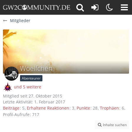
Mitglieder
Woelfchen
Abenteurer
und 5 weitere
Mitglied seit 27. Oktober 2015
Letzte Aktivität:
1. Februar 2017
Beiträge
5
Erhaltene Reaktionen
3
Punkte
28
Trophäen
6
Profil-Aufrufe
717
Inhalte suchen