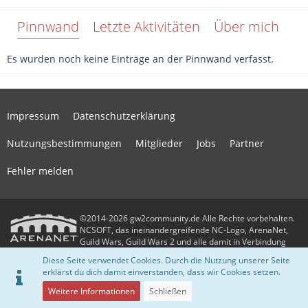
Pinnwand
Letzte Aktivitäten
Über mich
Es wurden noch keine Einträge an der Pinnwand verfasst.
Impressum
Datenschutzerklärung
Nutzungsbestimmungen
Mitglieder
Jobs
Partner
Fehler melden
©2014-2026 gw2community.de Alle Rechte vorbehalten.
NCSOFT, das ineinandergreifende NC-Logo, ArenaNet,
Guild Wars, Guild Wars 2 und alle damit in Verbindung
stehenden Logos und Designs sind Warenzeichen oder eingetragene
Diese Seite verwendet Cookies. Durch die Nutzung unserer Seite
Warenzeichen der NCSOFT Corporation. Alle anderen Warenzeichen oder
erklärst du dich damit einverstanden, dass wir Cookies setzen.
eingetragenen Warenzeichen sind das Eigentum ihrer jeweiligen Besitzer.
Community-Software:
WoltLab Suite™
Weitere Informationen
Schließen