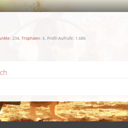
unkte
234
Trophäen
6
Profil-Aufrufe
1.686
ich