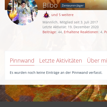
Bilbo
Zentauren-Jäger
und 5 weitere
Männlich
Mitglied seit 3. Juli 2017
Letzte Aktivität:
19. Dezember 2020
Beiträge
44
Erhaltene Reaktionen
4
P
Pinnwand
Letzte Aktivitäten
Über m
Es wurden noch keine Einträge an der Pinnwand verfasst.