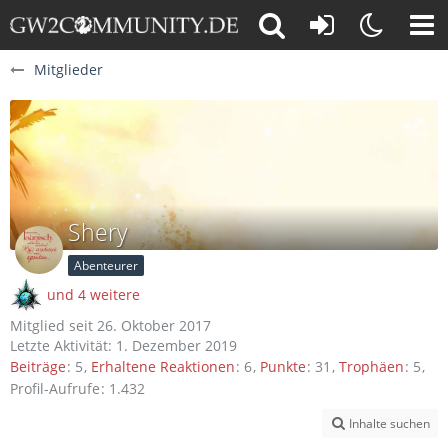
Mitglieder
Shery
Abenteurer
und 4 weitere
Mitglied seit 26. Oktober 2017
Letzte Aktivität:
1. Dezember 2019
Beiträge
5
Erhaltene Reaktionen
6
Punkte
31
Trophäen
5
Profil-Aufrufe
1.432
Inhalte suchen