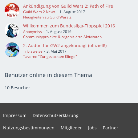
Ankündigung von Guild Wars 2: Path of Fire
Guild Wars 2 News
1. August 2017
Neuigkeiten zu Guild Wars 2
Willkommen zum Bundesliga-Tippspiel 2016
Anonymiss
1. August 2016
Communityprojekte & organisierte Aktivitäten
2. Addon für GW2 angekündigt (offiziell!)
Triviaweise
3. Mai 2017
Taverne "Zur gezackten Klinge"
Benutzer online in diesem Thema
10 Besucher
Impressum
Datenschutzerklärung
Nutzungsbestimmungen
Mitglieder
Jobs
Partner