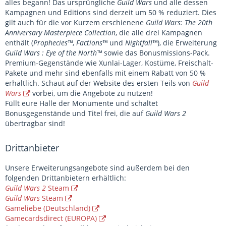
alles begann! Das ursprüngliche
Guild Wars
und alle dessen
Kampagnen und Editions sind derzeit um 50 % reduziert. Dies
gilt auch für die vor Kurzem erschienene
Guild Wars: The 20th
Anniversary Masterpiece Collection
, die alle drei Kampagnen
enthält (
Prophecies™
,
Factions™
und
Nightfall™
), die Erweiterung
Guild Wars : Eye of the North™
sowie das Bonusmissions-Pack.
Premium-Gegenstände wie Xunlai-Lager, Kostüme, Freischalt-
Pakete und mehr sind ebenfalls mit einem Rabatt von 50 %
erhältlich. Schaut auf der Website des ersten Teils von
Guild
Wars
vorbei, um die Angebote zu nutzen!
Füllt eure Halle der Monumente und schaltet
Bonusgegenstände und Titel frei, die auf
Guild Wars 2
übertragbar sind!
Drittanbieter
Unsere Erweiterungsangebote sind außerdem bei den
folgenden Drittanbietern erhältlich:
Guild Wars 2
Steam
Guild Wars
Steam
Gameliebe (Deutschland)
Gamecardsdirect (EUROPA)