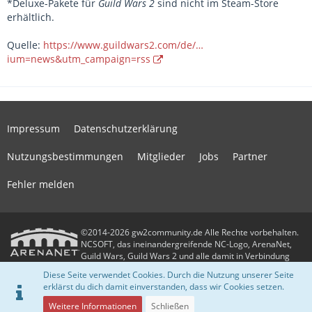
*Deluxe-Pakete für
Guild Wars 2
sind nicht im Steam-Store
erhältlich.
Quelle:
https://www.guildwars2.com/de/…
ium=news&utm_campaign=rss
Impressum
Datenschutzerklärung
Nutzungsbestimmungen
Mitglieder
Jobs
Partner
Fehler melden
©2014-2026 gw2community.de Alle Rechte vorbehalten.
NCSOFT, das ineinandergreifende NC-Logo, ArenaNet,
Guild Wars, Guild Wars 2 und alle damit in Verbindung
stehenden Logos und Designs sind Warenzeichen oder eingetragene
Diese Seite verwendet Cookies. Durch die Nutzung unserer Seite
Warenzeichen der NCSOFT Corporation. Alle anderen Warenzeichen oder
erklärst du dich damit einverstanden, dass wir Cookies setzen.
eingetragenen Warenzeichen sind das Eigentum ihrer jeweiligen Besitzer.
Community-Software:
WoltLab Suite™
Weitere Informationen
Schließen