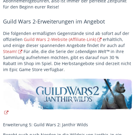
Abonnementgebühren, also ist immer der perfekte Zeitpunkt
für den Beginn eurer Reise!
Guild Wars 2-Erweiterungen im Angebot
Die folgenden ermäßigten Gegenstände sind ab sofort auf der
offiziellen
Guild Wars 2-Website (Affiliate-Link)
erhältlich,
und einige dieser spannenden Angebote findet ihr auch auf
Steam!
Für alle, die die Serie der
Lebendigen Welt™
in ihre
Sammlung aufnehmen möchten, gibt es darauf nun 30 %
Rabatt im Shop im Spiel. Die Herbstangebote sind derzeit nicht
im Epic Game Store verfügbar.
Erweiterung 5: Guild Wars 2: Janthir Wilds
Begebt euch nach Norden in die Wildnis von Janthir, in ein