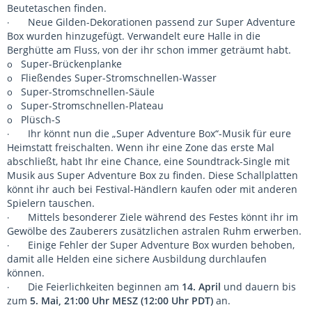
Beutetaschen finden.
Neue Gilden-Dekorationen passend zur Super Adventure
·
Box wurden hinzugefügt. Verwandelt eure Halle in die
Berghütte am Fluss, von der ihr schon immer geträumt habt.
Super-Brückenplanke
o
Fließendes Super-Stromschnellen-Wasser
o
Super-Stromschnellen-Säule
o
Super-Stromschnellen-Plateau
o
Plüsch-S
o
Ihr könnt nun die „Super Adventure Box“-Musik für eure
·
Heimstatt freischalten. Wenn ihr eine Zone das erste Mal
abschließt, habt Ihr eine Chance, eine Soundtrack-Single mit
Musik aus Super Adventure Box zu finden. Diese Schallplatten
könnt ihr auch bei Festival-Händlern kaufen oder mit anderen
Spielern tauschen.
Mittels besonderer Ziele während des Festes könnt ihr im
·
Gewölbe des Zauberers zusätzlichen astralen Ruhm erwerben.
Einige Fehler der Super Adventure Box wurden behoben,
·
damit alle Helden eine sichere Ausbildung durchlaufen
können.
Die Feierlichkeiten beginnen am
14. April
und dauern bis
·
zum
5. Mai, 21:00 Uhr MESZ (12:00 Uhr PDT)
an.