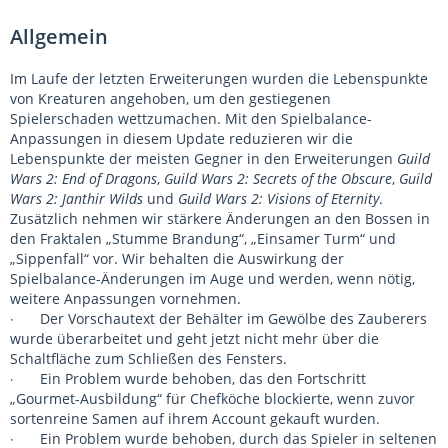
Allgemein
Im Laufe der letzten Erweiterungen wurden die Lebenspunkte
von Kreaturen angehoben, um den gestiegenen
Spielerschaden wettzumachen. Mit den Spielbalance-
Anpassungen in diesem Update reduzieren wir die
Lebenspunkte der meisten Gegner in den Erweiterungen
Guild
Wars 2: End of Dragons
,
Guild Wars 2: Secrets of the Obscure
,
Guild
Wars 2: Janthir Wilds
und
Guild Wars 2: Visions of Eternity
.
Zusätzlich nehmen wir stärkere Änderungen an den Bossen in
den Fraktalen „Stumme Brandung“, „Einsamer Turm“ und
„Sippenfall“ vor. Wir behalten die Auswirkung der
Spielbalance-Änderungen im Auge und werden, wenn nötig,
weitere Anpassungen vornehmen.
Der Vorschautext der Behälter im Gewölbe des Zauberers
·
wurde überarbeitet und geht jetzt nicht mehr über die
Schaltfläche zum Schließen des Fensters.
Ein Problem wurde behoben, das den Fortschritt
·
„Gourmet-Ausbildung“ für Chefköche blockierte, wenn zuvor
sortenreine Samen auf ihrem Account gekauft wurden.
Ein Problem wurde behoben, durch das Spieler in seltenen
·