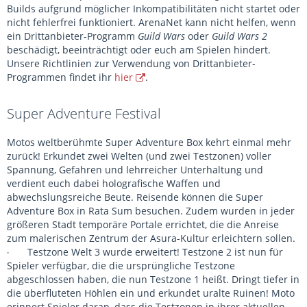
Builds aufgrund möglicher Inkompatibilitäten nicht startet oder
nicht fehlerfrei funktioniert. ArenaNet kann nicht helfen, wenn
ein Drittanbieter-Programm
Guild Wars
oder
Guild Wars 2
beschädigt, beeinträchtigt oder euch am Spielen hindert.
Unsere Richtlinien zur Verwendung von Drittanbieter-
Programmen findet ihr
hier
.
Super Adventure Festival
Motos weltberühmte Super Adventure Box kehrt einmal mehr
zurück! Erkundet zwei Welten (und zwei Testzonen) voller
Spannung, Gefahren und lehrreicher Unterhaltung und
verdient euch dabei holografische Waffen und
abwechslungsreiche Beute. Reisende können die Super
Adventure Box in Rata Sum besuchen. Zudem wurden in jeder
größeren Stadt temporäre Portale errichtet, die die Anreise
zum malerischen Zentrum der Asura-Kultur erleichtern sollen.
Testzone Welt 3 wurde erweitert! Testzone 2 ist nun für
·
Spieler verfügbar, die die ursprüngliche Testzone
abgeschlossen haben, die nun Testzone 1 heißt. Dringt tiefer in
die überfluteten Höhlen ein und erkundet uralte Ruinen! Moto
erinnert Spieler daran, dass die Testzonen in ihrer aktuellen