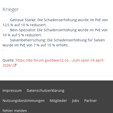
Krieger
Getreue Stärke: Die Schadenserhöhung wurde im PvE von
·
12,5 % auf 10 % reduziert.
Bein-Spezialist: Die Schadenserhöhung wurde im PvE von
·
10 % auf 5 % reduziert.
Salvenbeherrschung: Die Schadenserhöhung für Salven
·
wurde im PvE von 7 % auf 15 % erhöht.
·
Quelle:
https://de-forum.guildwars2.co…-zum-spiel-14-april-
2026/
Impressum
Datenschutzerklärung
Nutzungsbestimmungen
Mitglieder
Jobs
Partner
Fehler melden