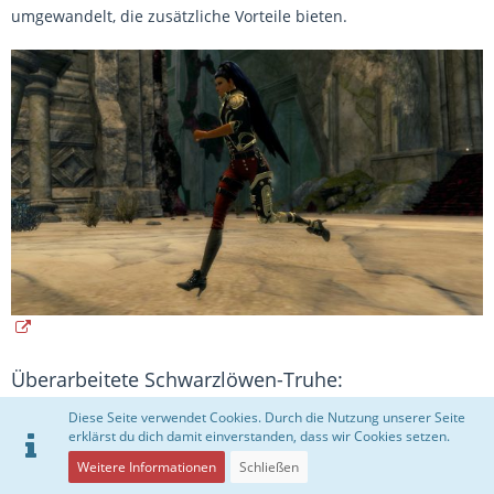
umgewandelt, die zusätzliche Vorteile bieten.
Überarbeitete Schwarzlöwen-Truhe:
Dampfreflexionen-Truhe
Diese Seite verwendet Cookies. Durch die Nutzung unserer Seite
erklärst du dich damit einverstanden, dass wir Cookies setzen.
Jede Truhe enthält garantiert ein einlösbares Schwarzlöwen-
Weitere Informationen
Schließen
Figürchen, das „Evon Schlitzklinge“-Wintertag-Geschenk sowie
zwei gewöhnliche Gegenstände. Ihr habt obendrein die