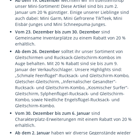
Ab dem 19. Dezember
wechseln wir im Edelsteinshop
unser Mini-Sortiment! Diese Artikel sind bis zum 2.
Januar um 20 % günstiger. Einige unserer Lieblinge sind
auch dabei: Mini Garm, Mini Gefrorene Tik’Teek, Mini
Eisbär-Junges und Mini Schneepuma-Junges.
Vom 23. Dezember bis zum 30. Dezember
sind
Gemeinsame Inventarplätze zu einem Rabatt von 20 %
erhältlich.
Ab dem 26. Dezember
solltet ihr unser Sortiment von
Gleitschirmen und Rucksack-Gleitschirm-Kombos im
Auge behalten. Mit 20 % Rabatt sind sie bis zum 9.
Januar der Verkaufsschlager. Unsere Highlights sind:
„Schmale Feenflügel“-Rucksack- und Gleitschirm-Kombo,
Gletscher-Gleitschirm, „Infernalischer Gesandter“-
Rucksack- und Gleitschirm-Kombo, „Kosmischer Surfer“-
Gleitschirm, Sylphenflügel-Rucksack- und Gleitschirm-
Kombo, sowie Niedliche Engelsflügel-Rucksack- und
Gleitschirm-Kombo.
Vom 30. Dezember bis zum 6. Januar
sind
Charakterplatz-Erweiterungen mit einem Rabatt von 20 %
erhältlich.
Ab dem 2. Januar
haben wir diverse Gegenstände wieder