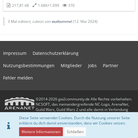
217,81 kB
1.686×1.099
370
3 Mal editiert, zuletzt von
wutbommel
(
12. Mai 2024
)
Impressum
Datenschutzerklärung
Nutzungsbestimmungen
Mitglieder
Jobs
Partner
Fehler melden
©2014-2026 gw2community.de Alle Rechte vorbehalten.
NCSOFT, das ineinandergreifende NC-Logo, ArenaNet,
Guild Wars, Guild Wars 2 und alle damit in Verbindung
stehenden Logos und Designs sind Warenzeichen oder eingetragene
Diese Seite verwendet Cookies. Durch die Nutzung unserer Seite
Warenzeichen der NCSOFT Corporation. Alle anderen Warenzeichen oder
erklärst du dich damit einverstanden, dass wir Cookies setzen.
eingetragenen Warenzeichen sind das Eigentum ihrer jeweiligen Besitzer.
Community-Software:
WoltLab Suite™
Weitere Informationen
Schließen