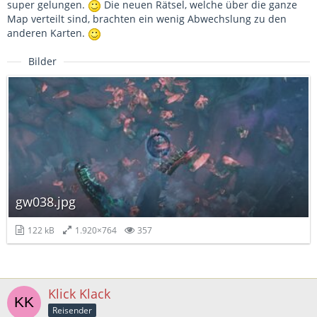
super gelungen.
Die neuen Rätsel, welche über die ganze
Map verteilt sind, brachten ein wenig Abwechslung zu den
anderen Karten.
Bilder
gw038.jpg
122 kB
1.920×764
357
Klick Klack
Reisender