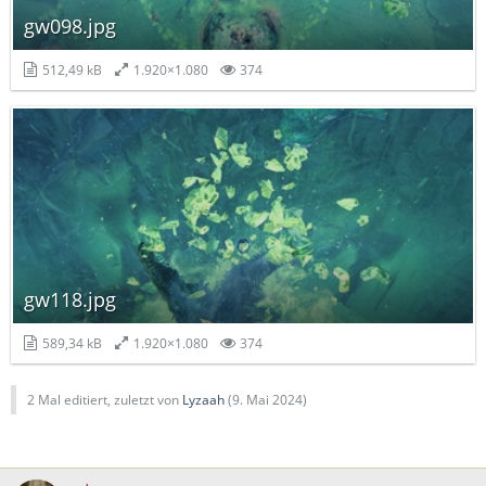
gw098.jpg
512,49 kB
1.920×1.080
374
gw118.jpg
589,34 kB
1.920×1.080
374
2 Mal editiert, zuletzt von
Lyzaah
(
9. Mai 2024
)