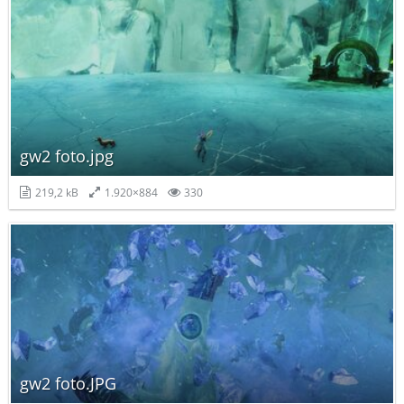
gw2 foto.jpg
219,2 kB
1.920×884
330
gw2 foto.JPG