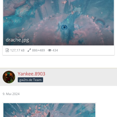
drache.jpg
127,17 kB
886×489
434
Yankee.8903
gw2ts.de Team
9. Mai 2024