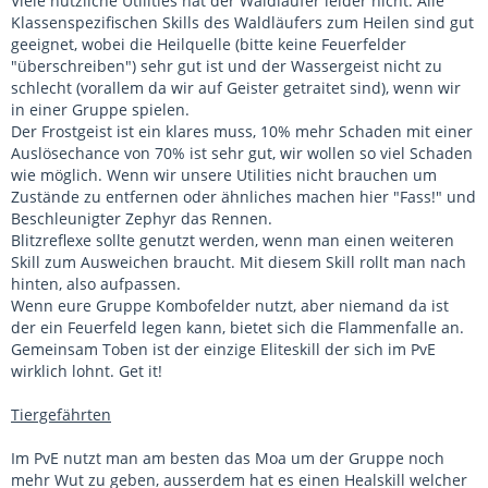
Viele nützliche Utilities hat der Waldläufer leider nicht. Alle
Klassenspezifischen Skills des Waldläufers zum Heilen sind gut
geeignet, wobei die Heilquelle (bitte keine Feuerfelder
"überschreiben") sehr gut ist und der Wassergeist nicht zu
schlecht (vorallem da wir auf Geister getraitet sind), wenn wir
in einer Gruppe spielen.
Der Frostgeist ist ein klares muss, 10% mehr Schaden mit einer
Auslösechance von 70% ist sehr gut, wir wollen so viel Schaden
wie möglich. Wenn wir unsere Utilities nicht brauchen um
Zustände zu entfernen oder ähnliches machen hier "Fass!" und
Beschleunigter Zephyr das Rennen.
Blitzreflexe sollte genutzt werden, wenn man einen weiteren
Skill zum Ausweichen braucht. Mit diesem Skill rollt man nach
hinten, also aufpassen.
Wenn eure Gruppe Kombofelder nutzt, aber niemand da ist
der ein Feuerfeld legen kann, bietet sich die Flammenfalle an.
Gemeinsam Toben ist der einzige Eliteskill der sich im PvE
wirklich lohnt. Get it!
Tiergefährten
Im PvE nutzt man am besten das Moa um der Gruppe noch
mehr Wut zu geben, ausserdem hat es einen Healskill welcher