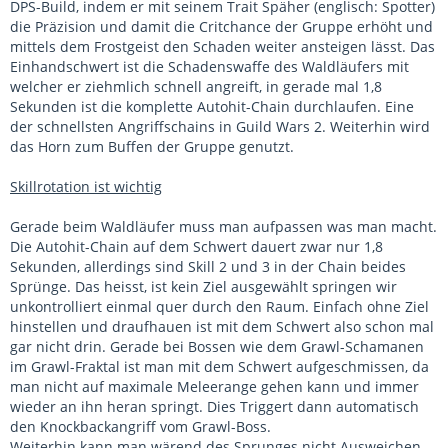
DPS-Build, indem er mit seinem Trait Späher (englisch: Spotter)
die Präzision und damit die Critchance der Gruppe erhöht und
mittels dem Frostgeist den Schaden weiter ansteigen lässt. Das
Einhandschwert ist die Schadenswaffe des Waldläufers mit
welcher er ziehmlich schnell angreift, in gerade mal 1,8
Sekunden ist die komplette Autohit-Chain durchlaufen. Eine
der schnellsten Angriffschains in Guild Wars 2. Weiterhin wird
das Horn zum Buffen der Gruppe genutzt.
Skillrotation ist wichtig
Gerade beim Waldläufer muss man aufpassen was man macht.
Die Autohit-Chain auf dem Schwert dauert zwar nur 1,8
Sekunden, allerdings sind Skill 2 und 3 in der Chain beides
Sprünge. Das heisst, ist kein Ziel ausgewählt springen wir
unkontrolliert einmal quer durch den Raum. Einfach ohne Ziel
hinstellen und draufhauen ist mit dem Schwert also schon mal
gar nicht drin. Gerade bei Bossen wie dem Grawl-Schamanen
im Grawl-Fraktal ist man mit dem Schwert aufgeschmissen, da
man nicht auf maximale Meleerange gehen kann und immer
wieder an ihn heran springt. Dies Triggert dann automatisch
den Knockbackangriff vom Grawl-Boss.
Weiterhin kann man wärend des Sprunges nicht Ausweichen,