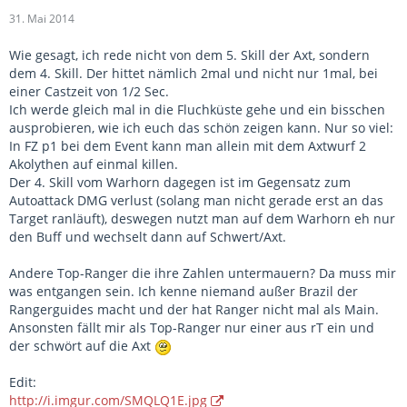
31. Mai 2014
Wie gesagt, ich rede nicht von dem 5. Skill der Axt, sondern
dem 4. Skill. Der hittet nämlich 2mal und nicht nur 1mal, bei
einer Castzeit von 1/2 Sec.
Ich werde gleich mal in die Fluchküste gehe und ein bisschen
ausprobieren, wie ich euch das schön zeigen kann. Nur so viel:
In FZ p1 bei dem Event kann man allein mit dem Axtwurf 2
Akolythen auf einmal killen.
Der 4. Skill vom Warhorn dagegen ist im Gegensatz zum
Autoattack DMG verlust (solang man nicht gerade erst an das
Target ranläuft), deswegen nutzt man auf dem Warhorn eh nur
den Buff und wechselt dann auf Schwert/Axt.
Andere Top-Ranger die ihre Zahlen untermauern? Da muss mir
was entgangen sein. Ich kenne niemand außer Brazil der
Rangerguides macht und der hat Ranger nicht mal als Main.
Ansonsten fällt mir als Top-Ranger nur einer aus rT ein und
der schwört auf die Axt
Edit:
http://i.imgur.com/SMQLQ1E.jpg