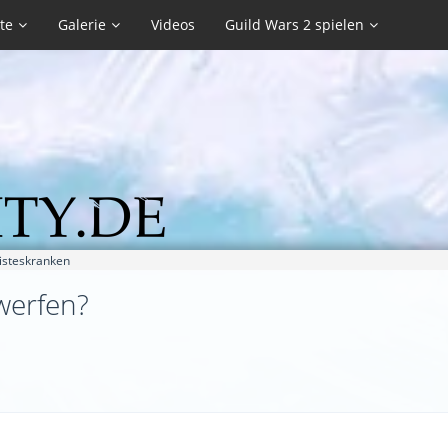
te
Galerie
Videos
Guild Wars 2 spielen
isteskranken
werfen?