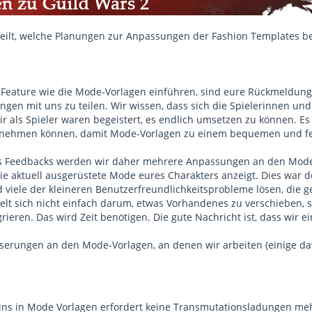
eilt, welche Planungen zur Anpassungen der Fashion Templates b
Feature wie die Mode-Vorlagen einführen, sind eure Rückmeldungen
ngen mit uns zu teilen. Wir wissen, dass sich die Spielerinnen u
r als Spieler waren begeistert, es endlich umsetzen zu können. Es
nehmen können, damit Mode-Vorlagen zu einem bequemen und fes
s Feedbacks werden wir daher mehrere Anpassungen an den Mode-
die aktuell ausgerüstete Mode eures Charakters anzeigt. Dies war 
 viele der kleineren Benutzerfreundlichkeitsprobleme lösen, die g
lt sich nicht einfach darum, etwas Vorhandenes zu verschieben, 
ieren. Das wird Zeit benötigen. Die gute Nachricht ist, dass wir 
sserungen an den Mode-Vorlagen, an denen wir arbeiten (einige davo
ins in Mode Vorlagen erfordert keine Transmutationsladungen meh