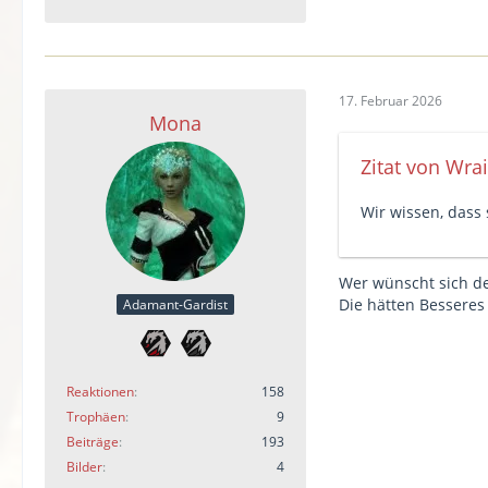
17. Februar 2026
Mona
Zitat von Wra
Wir wissen, dass
Wer wünscht sich d
Die hätten Besseres
Adamant-Gardist
Reaktionen
158
Trophäen
9
Beiträge
193
Bilder
4