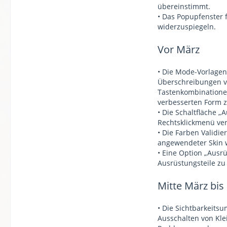
übereinstimmt.
• Das Popupfenster 
widerzuspiegeln.
Vor März
• Die Mode-Vorlagen
Überschreibungen vo
Tastenkombinationen
verbesserten Form 
• Die Schaltfläche „
Rechtsklickmenü ver
• Die Farben Validi
angewendeter Skin w
• Eine Option „Ausr
Ausrüstungsteile zu 
Mitte März bis 
• Die Sichtbarkeits
Ausschalten von Kle