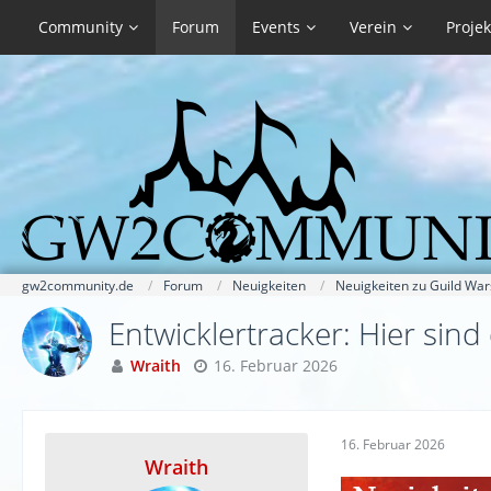
Community
Forum
Events
Verein
Projek
gw2community.de
Forum
Neuigkeiten
Neuigkeiten zu Guild War
Entwicklertracker: Hier si
Wraith
16. Februar 2026
16. Februar 2026
Wraith