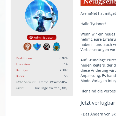
ArenaNet hat mitget
Hallo Tyrianer!
Wenn wir ein neues 
Administrator
nehmt, eure Erfahru
haben – und auch wi
Verbesserungen vor
Reaktionen
6.924
Auf Grundlage eure
Trophäen
14
neuen Reiters, der 
Beiträge
7.309
diese Änderung wird
Anpassung: Es hande
Bilder
56
Mode-Vorlagen integr
GW2-Account
Eternal Wraith.9052
Gilde
Die Rage Kwitter [DRK]
Hier sind die Verbe
Jetzt verfügbar
• Das Ändern von Sk