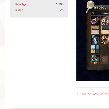
Beiträge
1.290
Bilder
28
♀
Meine GW2-Heims