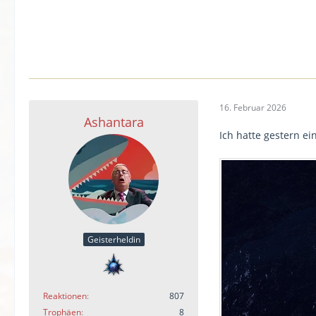
16. Februar 2026
Ashantara
Ich hatte gestern ei
Geisterheldin
Reaktionen
807
Trophäen
8