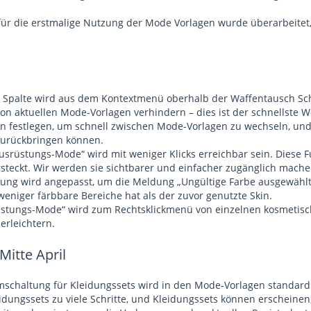
für die erstmalige Nutzung der Mode Vorlagen wurde überarbeite
 Spalte wird aus dem Kontextmenü oberhalb der Waffentausch Scha
n aktuellen Mode-Vorlagen verhindern – dies ist der schnellste Weg
 festlegen, um schnell zwischen Mode-Vorlagen zu wechseln, und 
zurückbringen können.
Ausrüstungs-Mode“ wird mit weniger Klicks erreichbar sein. Diese F
steckt. Wir werden sie sichtbarer und einfacher zugänglich mache
erung wird angepasst, um die Meldung „Ungültige Farbe ausgewählt.
eniger färbbare Bereiche hat als der zuvor genutzte Skin.
üstungs-Mode“ wird zum Rechtsklickmenü von einzelnen kosmetisc
erleichtern.
Mitte April
umschaltung für Kleidungssets wird in den Mode-Vorlagen standardm
idungssets zu viele Schritte, und Kleidungssets können erscheinen,