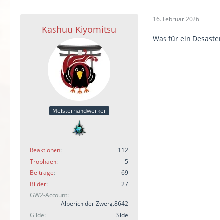
16. Februar 2026
Kashuu Kiyomitsu
Was für ein Desaste
Meisterhandwerker
Reaktionen
112
Trophäen
5
Beiträge
69
Bilder
27
GW2-Account
Alberich der Zwerg.8642
Gilde
Side