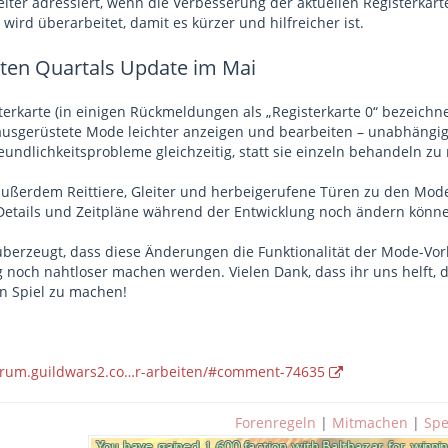
ter adressiert, wenn die Verbesserung der aktuellen Registerkart
 wird überarbeitet, damit es kürzer und hilfreicher ist.
ten Quartals Update im Mai
sterkarte (in einigen Rückmeldungen als „Registerkarte 0“ bezeichn
l ausgerüstete Mode leichter anzeigen und bearbeiten – unabhängi
undlichkeitsprobleme gleichzeitig, statt sie einzeln behandeln zu
ußerdem Reittiere, Gleiter und herbeigerufene Türen zu den Mode
 Details und Zeitpläne während der Entwicklung noch ändern könn
überzeugt, dass diese Änderungen die Funktionalität der Mode-Vo
noch nahtloser machen werden. Vielen Dank, dass ihr uns helft, 
n Spiel zu machen!
forum.guildwars2.co…r-arbeiten/#comment-74635
Forenregeln
|
Mitmachen
|
Sp