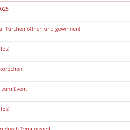
2025
Mal Türchen öffnen und gewinnen!
 los!
rkörbchen!
n zum Event
 los!
 durch Tyria reisen!