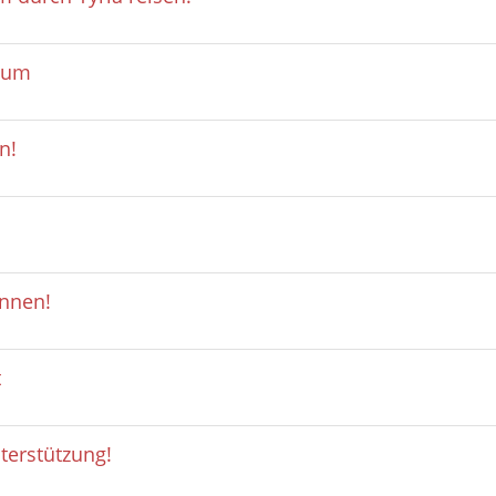
läum
n!
innen!
t
terstützung!