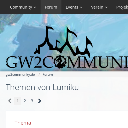
Community
Forum
Events
Verein
Projek
gw2community.de
Forum
Themen von Lumiku
1
2
3
Thema