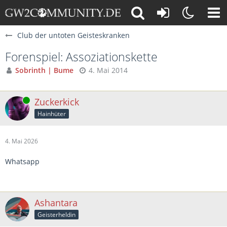
Club der untoten Geisteskranken
Forenspiel: Assoziationskette
Sobrinth | Bume
4. Mai 2014
Online
Zuckerkick
Hainhüter
4. Mai 2026
Whatsapp
Ashantara
Geisterheldin