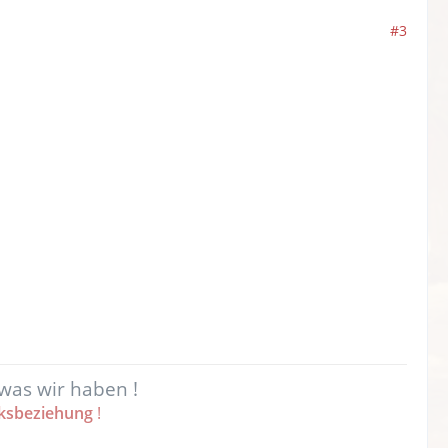
#3
 was wir haben !
cksbeziehung
!