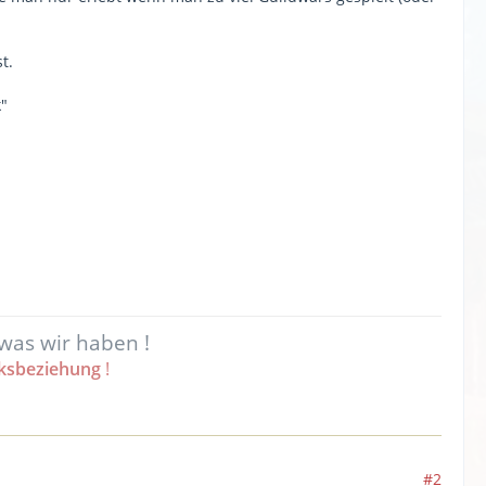
t.
k"
 was wir haben !
cksbeziehung
!
#2