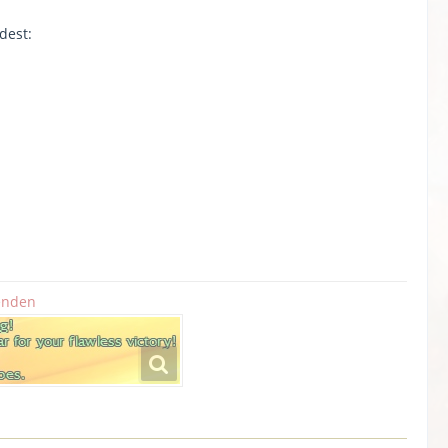
dest:
enden