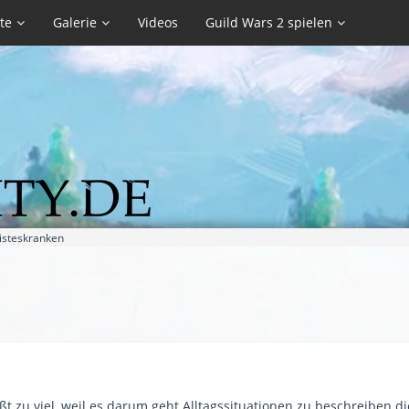
te
Galerie
Videos
Guild Wars 2 spielen
isteskranken
ßt zu viel, weil es darum geht Alltagssituationen zu beschreiben d