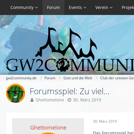
Community
Forum
Events
Verein
Projek
gw2community.de
Forum
Gott und die Welt
Club der untoten Ge
Forumsspiel: Zu viel...
Ghettomelone
30. März 2019
30. März 2019
Ghettomelone
Das Forumsspiel hei