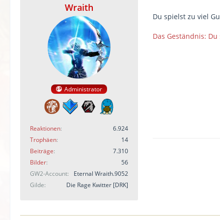
Wraith
Du spielst zu viel 
Das Geständnis: Du s
Administrator
Reaktionen
6.924
Trophäen
14
Beiträge
7.310
Bilder
56
GW2-Account
Eternal Wraith.9052
Gilde
Die Rage Kwitter [DRK]